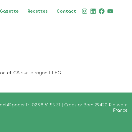
Gazette
Recettes
Contact
ion et CA sur le rayon FLEG.
ct@poder.fr |02.98.61.55.31 | Croas ar Born 29420 Plouvorn
France