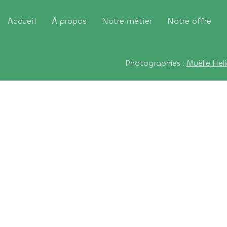
Accueil
À propos
Notre métier
Notre offre
Photographies :
Muëlle Heli