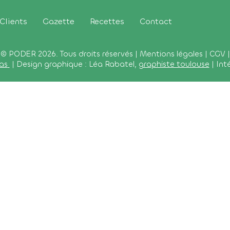
Clients
Gazette
Recettes
Contact
© PODER 2026. Tous droits réservés |
Mentions légales
|
CGV
|
as
| Design graphique : Léa Rabatel,
graphiste toulouse
| Int