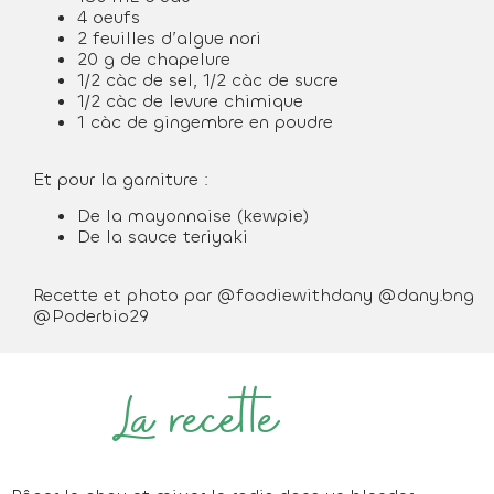
4 oeufs
2 feuilles d’algue nori
20 g de chapelure
1/2 càc de sel, 1/2 càc de sucre
1/2 càc de levure chimique
1 càc de gingembre en poudre
Et pour la garniture :
De la mayonnaise (kewpie)
De la sauce teriyaki
Recette et photo par @foodiewithdany @dany.bng
@Poderbio29
La recette