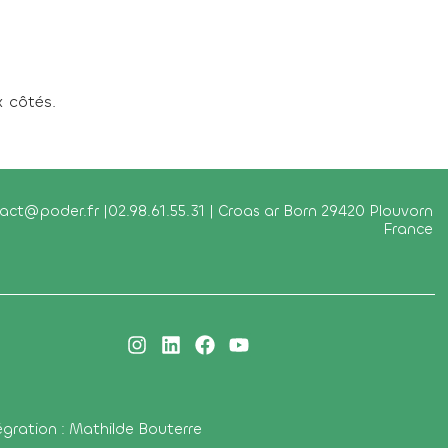
x côtés.
ct@poder.fr |02.98.61.55.31 | Croas ar Born 29420 Plouvorn
France
égration : Mathilde Bouterre