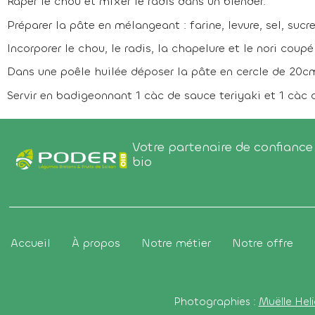
Râper le chou et mixer le radis dans un blender.
Préparer la pâte en mélangeant : farine, levure, sel, sucr
Incorporer le chou, le radis, la chapelure et le nori coupé
Dans une poêle huilée déposer la pâte en cercle de 20cm
Servir en badigeonnant 1 càc de sauce teriyaki et 1 càc 
Votre partenaire de confiance 
bio
Accueil
À propos
Notre métier
Notre offre
Photographies :
Muëlle Heli