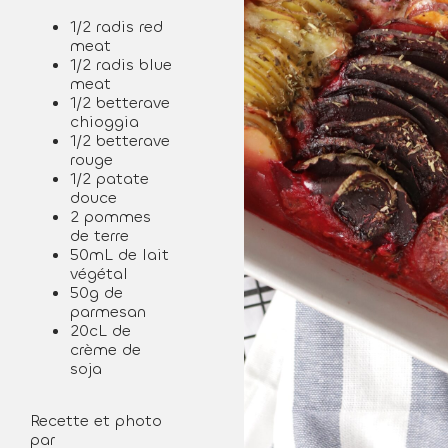
1/2 radis red
meat
1/2 radis blue
meat
1/2 betterave
chioggia
1/2 betterave
rouge
1/2 patate
douce
2 pommes
de terre
50mL de lait
végétal
50g de
parmesan
20cL de
crème de
soja
Recette et photo
par