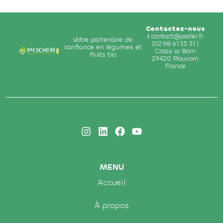
Contactez-nous
:
contact@poder.fr
Votre partenaire de
|02.98.61.55.31 |
confiance en légumes et
Croas ar Born
fruits bio
29420 Plouvorn
France
MENU
Accueil
À propos