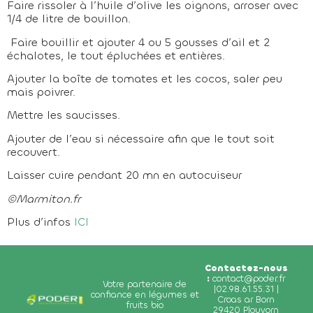
Faire rissoler à l’huile d’olive les oignons, arroser avec
1/4 de litre de bouillon.
Faire bouillir et ajouter 4 ou 5 gousses d’ail et 2
échalotes, le tout épluchées et entières.
Ajouter la boîte de tomates et les cocos, saler peu
mais poivrer.
Mettre les saucisses.
Ajouter de l’eau si nécessaire afin que le tout soit
recouvert.
Laisser cuire pendant 20 mn en autocuiseur
©Marmiton.fr
Plus d’infos
ICI
Contactez-nous
:
contact@poder.fr
Votre partenaire de
|02.98.61.55.31 |
confiance en légumes et
Croas ar Born
fruits bio
29420 Plouvorn