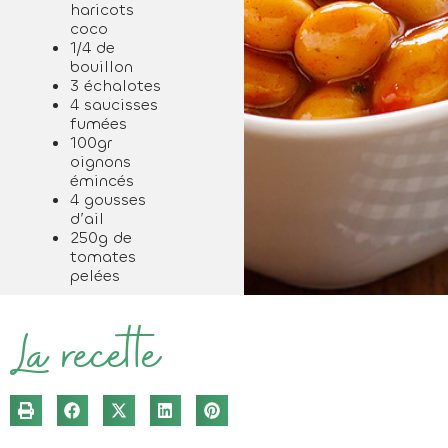
haricots
coco
1/4 de
bouillon
3 échalotes
4 saucisses
fumées
100gr
oignons
émincés
4 gousses
d’ail
250g de
tomates
pelées
La recette